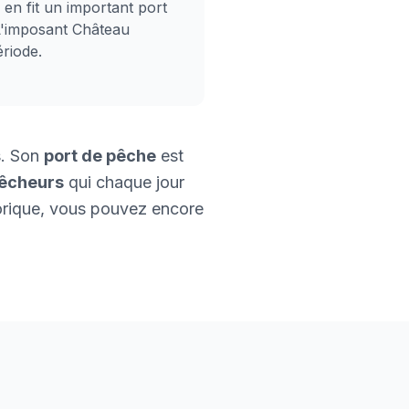
i en fit un important port
L'imposant Château
riode.
s. Son
port de pêche
est
êcheurs
qui chaque jour
torique, vous pouvez encore