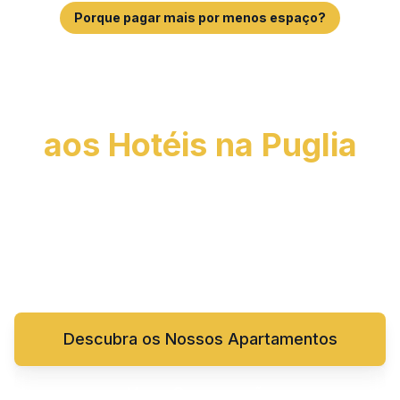
Porque pagar mais por menos espaço?
A Alternativa
Inteligente
aos Hotéis na Puglia
Mais espaço, mais privacidade, mais conforto.
Poupe até 50% em comparação com hotéis e
viva a verdadeira Puglia num apartamento no
centro histórico de Mola di Bari.
Descubra os Nossos Apartamentos
Ver a Comparação