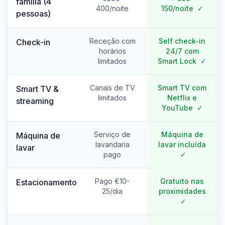
família (4
400/noite
150/noite
✓
pessoas)
Receção com
Self check-in
Check-in
horários
24/7 com
limitados
Smart Lock
✓
Canais de TV
Smart TV com
Smart TV &
limitados
Netflix e
streaming
YouTube
✓
Serviço de
Máquina de
Máquina de
lavandaria
lavar incluída
lavar
pago
✓
Pago €10-
Gratuito nas
Estacionamento
25/dia
proximidades
✓