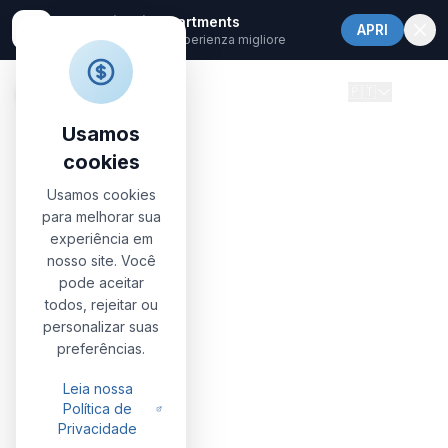
Nonna Vittoria Apartments
APRI
Apri nell'app per un'esperienza migliore
🇵🇹
Usamos
cookies
Usamos cookies
para melhorar sua
experiência em
nosso site. Você
pode aceitar
todos, rejeitar ou
personalizar suas
preferências.
Leia nossa
Política de
Privacidade