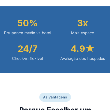
50%
3x
Poupança média vs hotel
Mais espaço
24/7
4.9★
Check-in flexível
Avaliação dos hóspedes
As Vantagens
Porque Escolher um