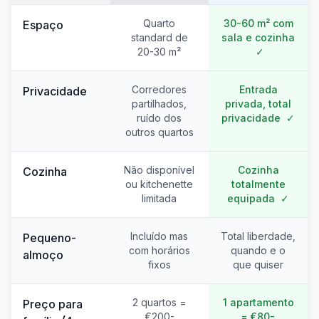
Quarto
30-60 m² com
Espaço
standard de
sala e cozinha
20-30 m²
✓
Corredores
Entrada
Privacidade
partilhados,
privada, total
ruído dos
privacidade
✓
outros quartos
Não disponível
Cozinha
Cozinha
ou kitchenette
totalmente
limitada
equipada
✓
Incluído mas
Total liberdade,
Pequeno-
com horários
quando e o
almoço
fixos
que quiser
2 quartos =
1 apartamento
Preço para
€200-
= €80-