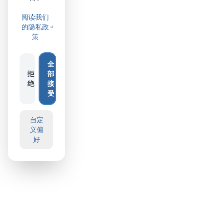
阅读我们
的隐私政
策
全
拒
部
绝
接
受
自定
义偏
好