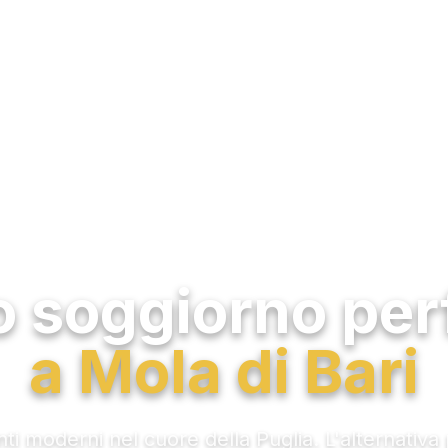
Mola di Bari, Puglia
uo soggiorno per
a Mola di Bari
i moderni nel cuore della Puglia. L'alternativa p