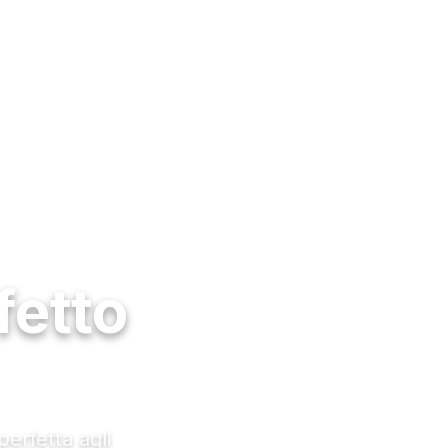
fetto
erfetta agli